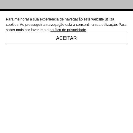
Para melhorar a sua experiencia de navegação este website utiliza
cookies. Ao prosseguir a navegação está a consentir a sua utilização. Para
saber mais por favor leia a
política de privacidade
.
ACEITAR
ANA MOTA,
VÍDEO
HORTASLX,
CONTEÚDOS
Cidreira, hortelã ou qualquer outra… Colher aromáticas
corretamente faz toda a diferença para a saúde da planta e
para teres folhas frescas sempre à mão.
Colhe de fora para dentro: as folhas mais antigas