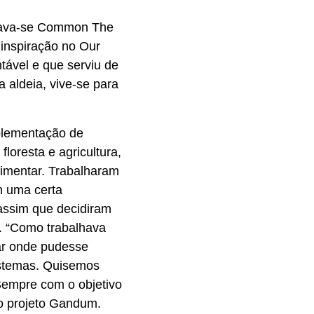
mava-se Common The
 inspiração no Our
tável e que serviu de
 aldeia, vive-se para
plementação de
floresta e agricultura,
limentar. Trabalharam
m uma certa
 assim que decidiram
o. “Como trabalhava
gar onde pudesse
sistemas. Quisemos
Sempre com o objetivo
do projeto Gandum.