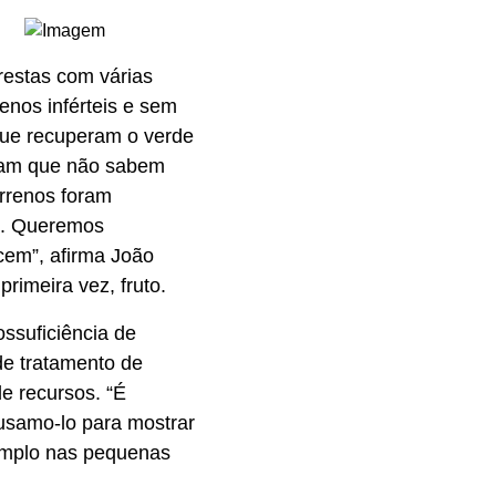
restas com várias
enos inférteis e sem
 que recuperam o verde
tam que não sabem
errenos foram
to. Queremos
cem”, afirma João
rimeira vez, fruto.
ossuficiência de
de tratamento de
de recursos. “É
usamo-lo para mostrar
xemplo nas pequenas