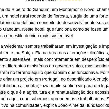
ome do Ribeiro do Gandum, em Montemor-o-Novo, cha
 um hotel rural rodeado de floresta, surgiu de uma forte
tório que definiu o conceito de desenvolvimento susten
o Gandum. Neste hotel, que funciona como se fosse uma
 a um estilo de vida mais sustentável.
na Wiedemar sempre trabalharam em investigação e im
biente, na Suíça. Ela na área das alterações climáticas, 
ento sustentável, mais concretamente em desperdício a
ara diferentes ministérios do governo suíço, mas sentia
verem no terreno aquilo que sabiam que funcionava. Foi
e criar um projeto em Portugal, no desertificado Alentej
abilidade alimentar, fazia muito sentido vir para um lu
entre o que é a agricultura e a renaturalização dos ecos
ra tudo aquilo que sabemos, aprendemos e trabalhamos. 
itivo na comunidade”, explica João Almeida, fundador 