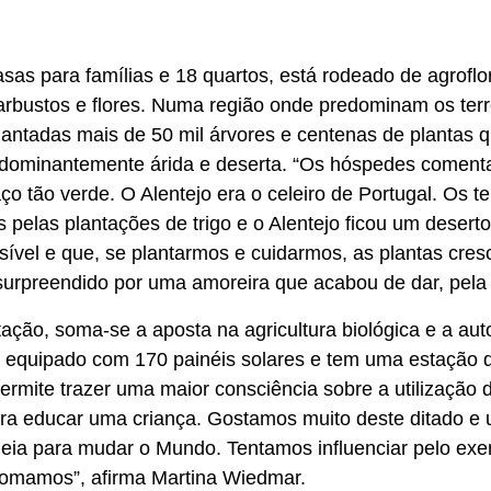
sas para famílias e 18 quartos, está rodeado de agroflo
arbustos e flores. Numa região onde predominam os terr
lantadas mais de 50 mil árvores e centenas de plantas
dominantemente árida e deserta. “Os hóspedes comen
 tão verde. O Alentejo era o celeiro de Portugal. Os t
pelas plantações de trigo e o Alentejo ficou um deser
ível e que, se plantarmos e cuidarmos, as plantas cres
urpreendido por uma amoreira que acabou de dar, pela p
tação, soma-se a aposta na agricultura biológica e a aut
á equipado com 170 painéis solares e tem uma estação 
ermite trazer uma maior consciência sobre a utilização 
ara educar uma criança. Gostamos muito deste ditado e 
deia para mudar o Mundo. Tentamos influenciar pelo e
 tomamos”, afirma Martina Wiedmar.