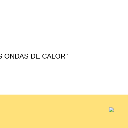
Entrev
S ONDAS DE CALOR"
ÁLV