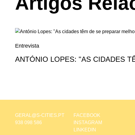
Artigos Rela
Entrevista
ANTÓNIO LOPES: "AS CIDADES 
GERAL@S-CITIES.PT
FACEBOOK
938 098 586
INSTAGRAM
LINKEDIN