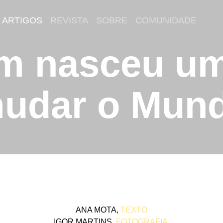
ARTIGOS
REVISTA
SOBRE
COMUNIDADE
 nasceu uma
mudar o Mun
ANA MOTA,
TEXTO
IGOR MARTINS,
FOTOGRAFIA