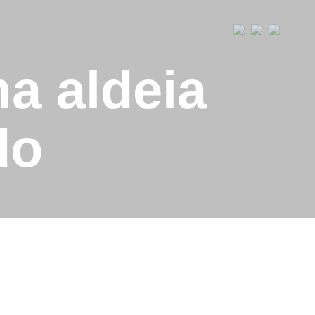
 aldeia
do