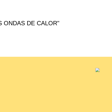
Entrev
S ONDAS DE CALOR"
ÁLV