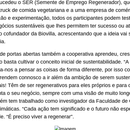
 sucedeu o SER (Semente de Emprego Regenerador), qu
truck de comida vegetariana e a uma empresa de comérci
ção e experimentação, todos os participantes podem test
gócios sustentáveis que lhes permitem ter sucesso ou até
o cofundador da Biovilla, acrescentando que a ideia vai 
ia.
de portas abertas também a cooperativa aprendeu, cresc
o basta cultivar o conceito inicial de sustentabilidade. 
-nos a pensar as coisas de forma diferente, por isso 
prendem connosco a ir além da ambição de serem suste
is! Têm de ser regenerativos para eles próprios e para
nta o seu negócio, sempre com uma visão de muito longo
mbém tem trabalhado como investigador da Faculdade de 
imáticas. “Cada ação tem significado e o futuro não espe
de. “É preciso viver a regenerar”.