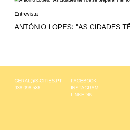
Entrevista
ANTÓNIO LOPES: "AS CIDADES 
GERAL@S-CITIES.PT
FACEBOOK
938 098 586
INSTAGRAM
LINKEDIN