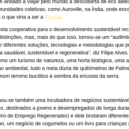
 andado a viajar pelo mundo à descoberta de eco aldei
unidades coletivas, como Auroville, na Índia, onde en
 o que viria a ser a
Biovilla
.
sta cooperativa para o desenvolvimento sustentável rec
istinções, mas, mais do que isso, tornou-se um “autêntic
r diferentes soluções, tecnologias e metodologias que
a saudável, sustentável e regenerativa”, diz Filipe Alves
mo um turismo de natureza, uma horta biológica, uma ag
ão ambiental, tudo a meia dúzia de quilómetros de Palm
 num terreno bucólico à sombra da encosta da serra.
rnou-se também uma incubadora de negócios sustentáveis
, destinados a jovens e desempregados de longa duraç
ro de Emprego Regenerador) e dele brotaram diferente
no, um negócio de cogumelos ou um livro para crianças 