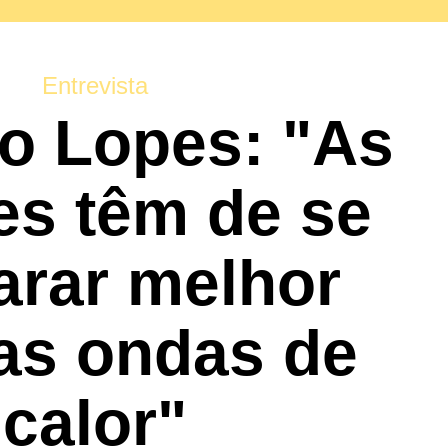
Entrevista
o Lopes: "As
es têm de se
arar melhor
as ondas de
calor"