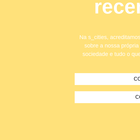
rece
Na s_cities, acreditamos
sobre a nossa própria
sociedade e tudo o qu
CO
C