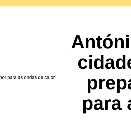
Antóni
cidad
prep
para 